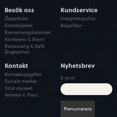
Besök oss
Kundservice
Öppettider
Integritetspolicy
Entrébiljetter
Köpvillkor
Evenemangskalender
Konferens & Event
Restaurang & Kafé
Ångkvarnen
Kontakt
Nyhetsbrev
Kontaktuppgifter
E-post
Sociala medier
Stöd museet
Nyheter & Press