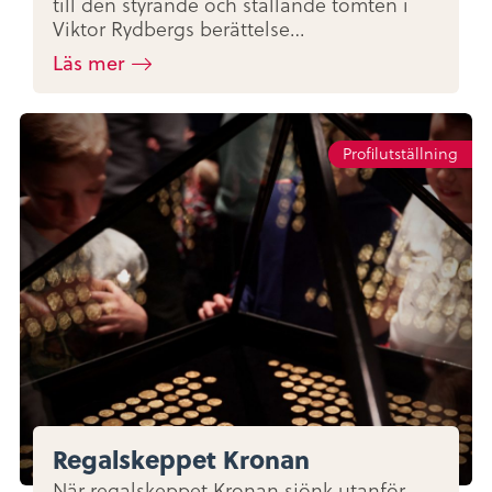
till den styrande och ställande tomten i
Viktor Rydbergs berättelse…
Läs mer
Profilutställning
Regalskeppet Kronan
När regalskeppet Kronan sjönk utanför