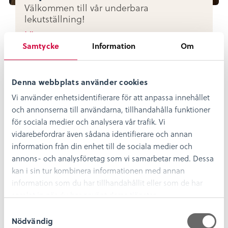
Välkommen till vår underbara
lekutställning!
Läs mer
Samtycke
Information
Om
Profilutställning
Denna webbplats använder cookies
Vi använder enhetsidentifierare för att anpassa innehållet
och annonserna till användarna, tillhandahålla funktioner
för sociala medier och analysera vår trafik. Vi
vidarebefordrar även sådana identifierare och annan
information från din enhet till de sociala medier och
annons- och analysföretag som vi samarbetar med. Dessa
kan i sin tur kombinera informationen med annan
information som du har tillhandahållit eller som de har
samlat in när du har använt deras tjänster.
S
Rugstorparn
Nödvändig
a