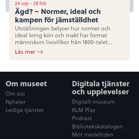
24
sep
-
28
feb
Ägd? – Normer, ideal och
kampen för jämställdhet
Utställningen belyser hur normer och
ideal kring kön och makt har format
människors livsvillkor från 1800-talet…
Läs mer
Om museet
Digitala tjänster
och upplevelser
Om oss
Digitalt museum
Nyheter
KLM Play
Lediga tjänster
Podcast
Bibliotekskatalogen
Möt medeltiden