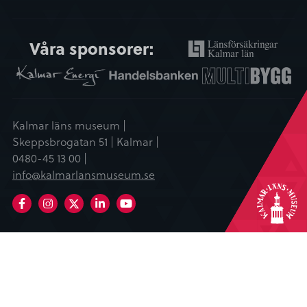
Våra sponsorer:
Kalmar läns museum |
Skeppsbrogatan 51 | Kalmar |
0480-45 13 00 |
info@kalmarlansmuseum.se
Facebook
Instagram
LinkedIn
Youtube